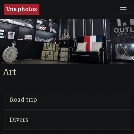
Vns photos
Art
Road trip
Divers